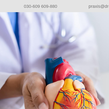
030-609 609-880
praxis@dr